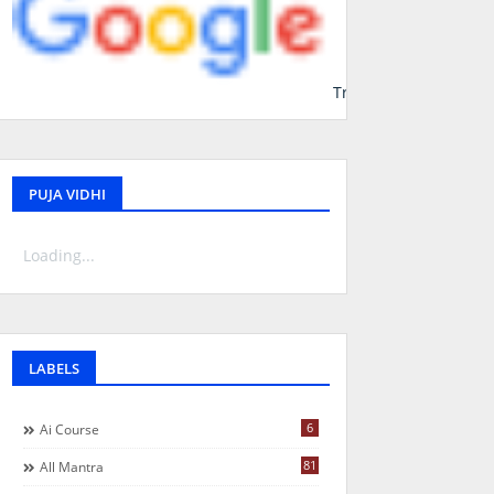
Translate
PUJA VIDHI
Loading...
LABELS
6
Ai Course
81
All Mantra