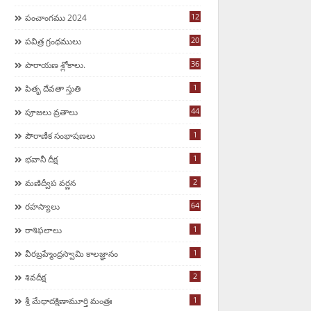
12
పంచాంగము 2024
20
పవిత్ర గ్రంథములు
36
పారాయణ శ్లోకాలు.
1
పితృ దేవతా స్తుతి
44
పూజలు వ్రతాలు
1
పౌరాణీక సంభాషణలు
1
భవానీ దీక్ష
2
మణిద్వీప వర్ణన
64
ర‌హ‌స్యాలు
1
రాశిఫలాలు
1
వీరబ్రహ్మేంద్రస్వామి కాలజ్ఞానం
2
శివదీక్ష
1
శ్రీ మేధాదక్షిణామూర్తి మంత్రః