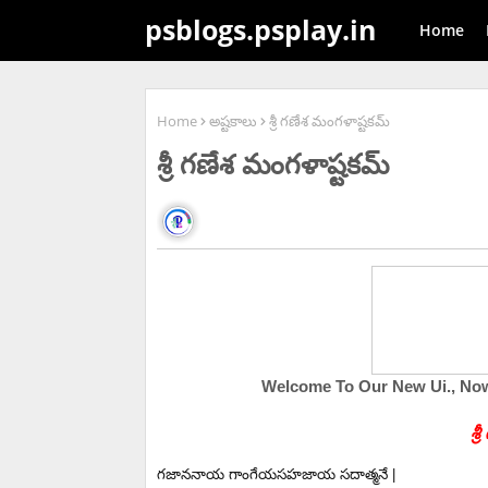
psblogs.psplay.in
Home
Home
అష్టకాలు
శ్రీ గణేశ మంగళాష్టకమ్
శ్రీ గణేశ మంగళాష్టకమ్
Welcome To Our New Ui., Now We are 100k F
శ్
గజాననాయ గాంగేయసహజాయ సదాత్మనే |