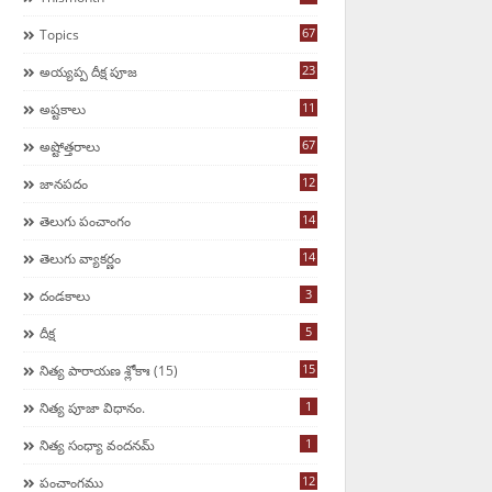
67
Topics
23
అయ్యప్ప దీక్ష పూజ
11
అష్టకాలు
67
అష్టోత్తరాలు
12
జానపదం
14
తెలుగు పంచాంగం
14
తెలుగు వ్యాకర్ణం
3
దండకాలు
5
దీక్ష
15
నిత్య పారాయణ శ్లోకాః (15)
1
నిత్య పూజా విధానం.
1
నిత్య సంధ్యా వందనమ్
12
పంచాంగము