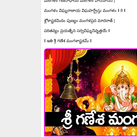
మంగళం గణనాథాయ మంగళం హరసూననే |
మంగళం విఘ్నరాజాయ విఘహర్త్రేస్తు మంగళం ‖ 8 ‖
శ్లోకాష్టకమిదం పుణ్యం మంగళప్రద మాదరాత్ |
పఠితవ్యం ప్రయత్నేన సర్వవిఘ్ననివృత్తయే ‖
‖ ఇతి శ్రీ గణేశ మంగళాష్టకమ్ ‖