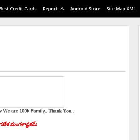
Best Credit Cards
Report. ⚠️
Android Store
Site Map XML
amily.. 𝐓𝐡𝐚𝐧𝐤 𝐘𝐨𝐮.,
రీ గణేశ మంగళాష్టకమ్