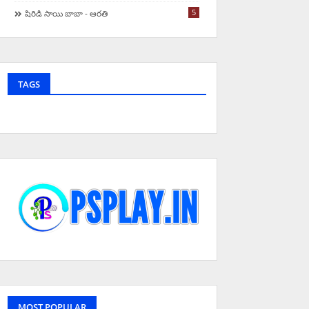
5
షిరిడి సాయి బాబా - ఆరతి
TAGS
MOST POPULAR