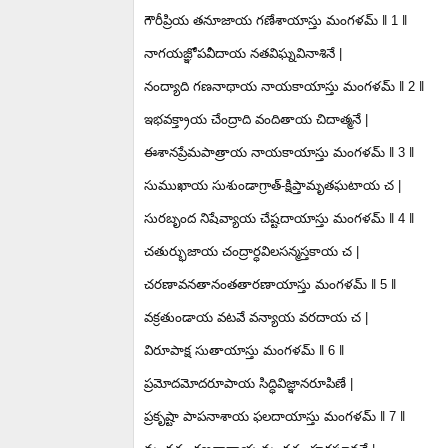
గౌరీప్రియ తనూజాయ గణేశాయాస్తు మంగళమ్ ‖ 1 ‖
నాగయజ్ఞోపవీదాయ నతవిఘ్నవినాశినే |
నంద్యాది గణనాథాయ నాయకాయాస్తు మంగళమ్ ‖ 2 ‖
ఇభవక్త్రాయ చేంద్రాది వందితాయ చిదాత్మనే |
ఈశానప్రేమపాత్రాయ నాయకాయాస్తు మంగళమ్ ‖ 3 ‖
సుముఖాయ సుశుండాగ్రాత్-క్షిప్తామృతఘటాయ చ |
సురబృంద నిషేవ్యాయ చేష్టదాయాస్తు మంగళమ్ ‖ 4 ‖
చతుర్భుజాయ చంద్రార్ధవిలసన్మస్తకాయ చ |
చరణావనతానంతతారణాయాస్తు మంగళమ్ ‖ 5 ‖
వక్రతుండాయ వటవే వన్యాయ వరదాయ చ |
విరూపాక్ష సుతాయాస్తు మంగళమ్ ‖ 6 ‖
ప్రమోదమోదరూపాయ సిద్ధివిజ్ఞానరూపిణే |
ప్రకృష్టా పాపనాశాయ ఫలదాయాస్తు మంగళమ్ ‖ 7 ‖