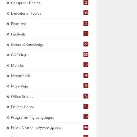
2
Computer Basics
35
Devotional Topics
2
Featured
1
Festivals
22
General Knowledge
53
GK Telugu
12
Months
4
Nextmonth
3
Nitya Puja
5
Office Suite's
1
Privacy Policy
12
Programming Languages
44
Pujalu Vrathalu పూజలు వ్రతాలు