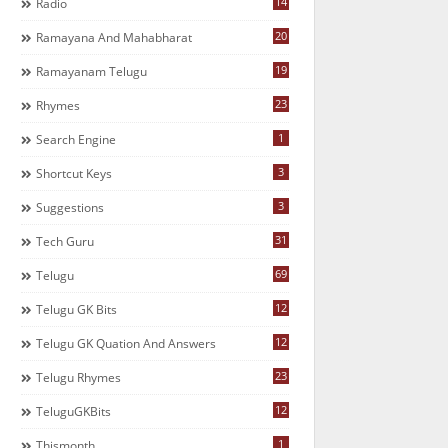
14
Radio
20
Ramayana And Mahabharat
19
Ramayanam Telugu
23
Rhymes
1
Search Engine
3
Shortcut Keys
3
Suggestions
31
Tech Guru
69
Telugu
12
Telugu GK Bits
12
Telugu GK Quation And Answers
23
Telugu Rhymes
12
TeluguGKBits
1
Thismonth