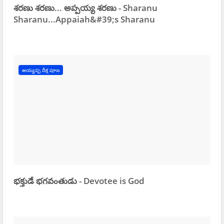
శరణు శరణు... అప్పయ్య శరణు - Sharanu
Sharanu...Appaiah&#39;s Sharanu
అయ్యప్ప దీక్ష పూజ
భక్తుడే భగవంతుడు - Devotee is God