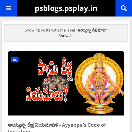
psblogs.psplay.in
Showing posts with the label
అయ్యప్ప దీక్ష పూజ
Show All
దీక్ష
అయ్యప్ప దీక్ష నియమావళి - Ayyappa's Code of
Initiation