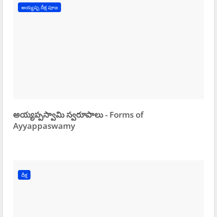
అయ్యప్ప దీక్ష పూజ
అయ్యప్పస్వామి స్వరూపాలు - Forms of
Ayyappaswamy
దీక్ష