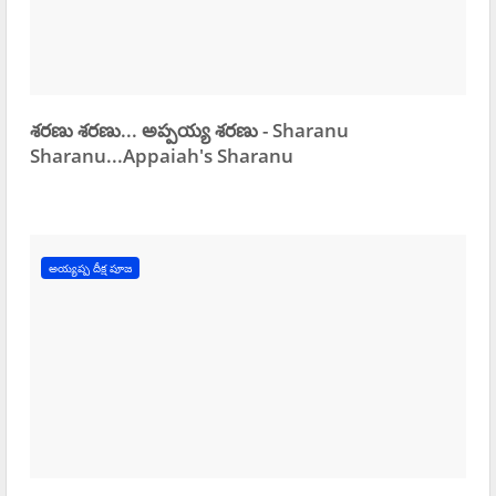
శరణు శరణు... అప్పయ్య శరణు - Sharanu
Sharanu...Appaiah's Sharanu
అయ్యప్ప దీక్ష పూజ