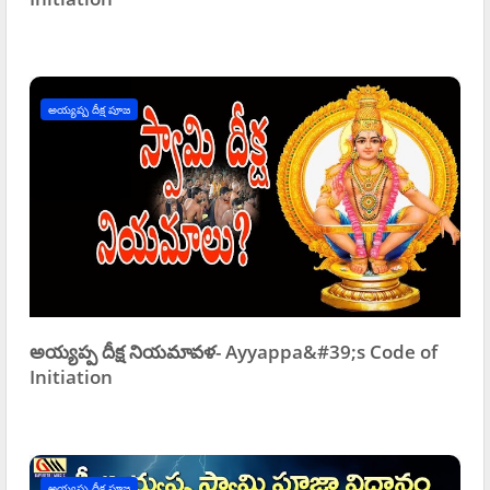
అయ్యప్ప దీక్ష పూజ
అయ్యప్ప దీక్ష నియమావళ- Ayyappa&#39;s Code of
Initiation
అయ్యప్ప దీక్ష పూజ