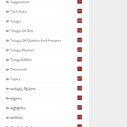
3
Suggestions
31
Tech Guru
69
Telugu
12
Telugu GK Bits
12
Telugu GK Quation And Answers
23
Telugu Rhymes
12
TeluguGKBits
1
Thismonth
67
Topics
23
అయ్యప్ప దీక్ష పూజ
11
అష్టకాలు
67
అష్టోత్తరాలు
12
జానపదం
14