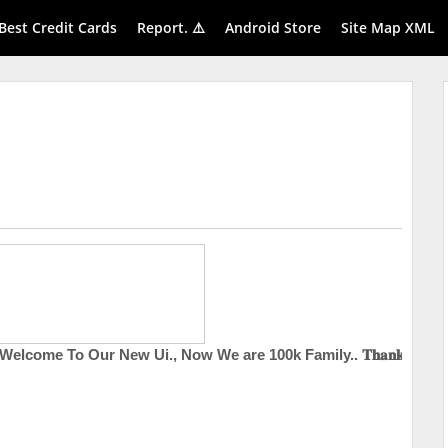
Best Credit Cards
Report. ⚠️
Android Store
Site Map XML
Our New Ui., Now We are 100k Family.. 𝐓𝐡𝐚𝐧𝐤 𝐘𝐨𝐮.,