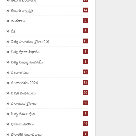
తెలుగు పంచాంగం
14
తెలుగు వ్యాకర్ణం
3
దండకాలు
5
దీక్ష
15
నిత్య పారాయణ శ్లోకాః (15)
1
నిత్య పూజా విధానం.
1
నిత్య సంధ్యా వందనమ్
12
పంచాంగము
12
పంచాంగము 2024
20
పవిత్ర గ్రంథములు
36
పారాయణ శ్లోకాలు.
1
పితృ దేవతా స్తుతి
44
పూజలు వ్రతాలు
1
పౌరాణీక సంభాషణలు