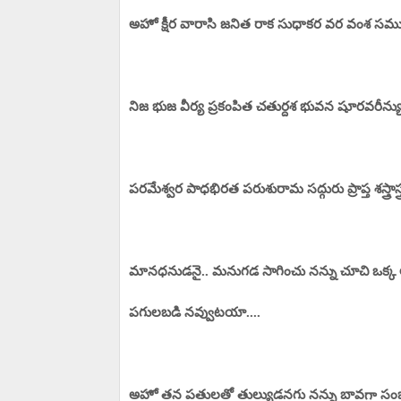
అహో క్షీర వారాసి జనిత రాక సుధాకర వర వంశ సముత్ప
నిజ భుజ వీర్య ప్రకంపిత చతుర్దశ భువన షూరవరీన్య
పరమేశ్వర పాధభిరత పరుశురామ సద్గురు ప్రాప్త శస్త్రాస్
మానధనుడనై.. మనుగడ సాగించు నన్ను చూచి ఒక్క 
పగులబడి నవ్వుటయా....
అహో తన పతులతో తుల్యుడనగు నన్ను బావగా సంభా