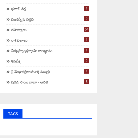
1
భవానీ దీక్ష
2
మణిద్వీప వర్ణన
64
ర‌హ‌స్యాలు
1
రాశిఫలాలు
1
వీరబ్రహ్మేంద్రస్వామి కాలజ్ఞానం
2
శివదీక్ష
1
శ్రీ మేధాదక్షిణామూర్తి మంత్రః
5
షిరిడి సాయి బాబా - ఆరతి
TAGS