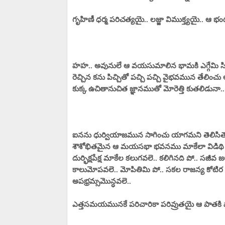
గృహిణీ ధర్మ పరిచత్యయై.. లజ్జా విముక్త్యయై.. ఆ భ
హహ.. అవునులే ఆ వయసుమాలిన భామకి ఎగ్గేమి స
రెచ్చిన కను పిచ్చితో పచ్చి పచ్చి వైభవమున తేల
కుక్క ఉచితానుచిత జ్ఞానముతో మోరెత్తి కుతలిడునా
ఐనను ధుర్వియాజమున సాగించు యాగమని తెలిసితెలిసి 
శౌశోభితమైన ఆ మయసభా భవనము మాకేలా విడిథి కావ
దుర్భిక్షపేక్ష మాకేల కలుగవలె.. కలిగినది ప
కాలుమోపవలె.. మోపితిమి పో.. సకల రాజన్య కోటిర 
అపభ్రమ్సమొన్ధవలె..
ఎత్తసమయమునకే పరిచారికా పరివ్రుతయై ఆ పాతకి పా