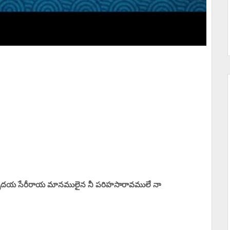
హృదయ సేరీరాయ మానములైన నీ పరిహసారావములే నా