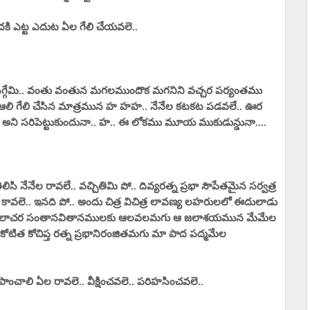
ందకి ఎట్ట ఎదుట ఏల గేలి చేయవలె..
ిగ్గేమి.. వంతు వంతున మగలముందొక మగనిని వచ్చర పర్యంతము
ించు ఆలి గేలి చేసిన మాత్రమున హ హహ.. నేనేల కటకట పడవలే.. ఊర
.. అని సరిపెట్టుకుందునా.. హ.. ఈ లోకము మూయ ముకుడున్డునా....
నేనేల రావలే.. వచ్చితిమి పో.. దివ్యరత్న ప్రభా సౌపేతమైన సర్వత్ర
లె.. ఇనది పో.. అందు చిత్ర విచిత్ర లావణ్య లహరులలో ఈదులాడు
ో.. సజీవ జలాచర సంతానవితానములకు ఆలవలమగు ఆ జలాశయమున మేమేల
కోటిత కోచిప్త రత్న ప్రభానిరంజితమగు మా పాద పద్మమేల
ంచాలి ఏల రావలె.. వీక్షించవలె.. పరిహసించవలె..