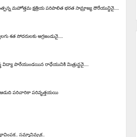
న్న మహోత్తమ క్షత్రియ పరిపాలిత భరత సామ్రాజ్య దౌరేయున్దినై....
ులగు శత సోదరులకు అగ్రజండునై....
త్ర విద్యా పారేయుండయిన రాధేయునికి మిత్రున్దనై....
ఆడుది పరిచారికా పరివృత్తయయి
వింపక.. సమ్మానిమ్పక..