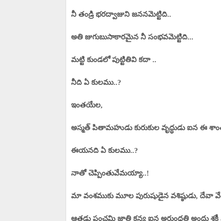
నీ తండ్రి భరద్వాజుని జననమెట్టిది..
అతి జుగుబుసాకారమైన నీ సంభవమెట్టిది...
మట్టి కుండలో పుట్టితివి కదా ..
నీది ఏ కులము..?
ఇంతయేల,
అస్మత్ పితామహుడు కురుకుల వృద్ధుడు ఐన ఈ శాం
ఈయనది ఏ కులము..?
నాతో చెప్పింతువేమయ్యా..!
మా వంశముకు మూల పురుషుడైన వశిష్ఠుడు, దేవా వేశ్
ఆతడు పంచమి జాతి కన్య ఐన అరుంధతి అందు శక్తీ న