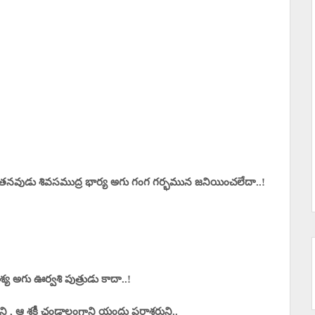
తనవుడు శివసముద్ర భార్య అగు గంగ గర్భమున జనియించలేదా..!
య అగు ఊర్వశి పుత్రుడు కాదా..!
ి , ఆ శక్తీ ఛండాలంగాని యందు పరాశరుని..