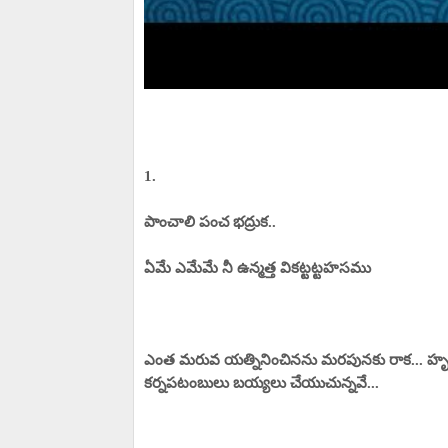
1.
పాంచాలి పంచ భద్రుక..
ఏమే ఎమేమే నీ ఉన్మత్త వికట్టట్టహసము
ఎంత మరువ యత్నినించినను మరపునకు రాక... 
కర్నపటంబులు బయ్యలు చేయుచున్నవే...