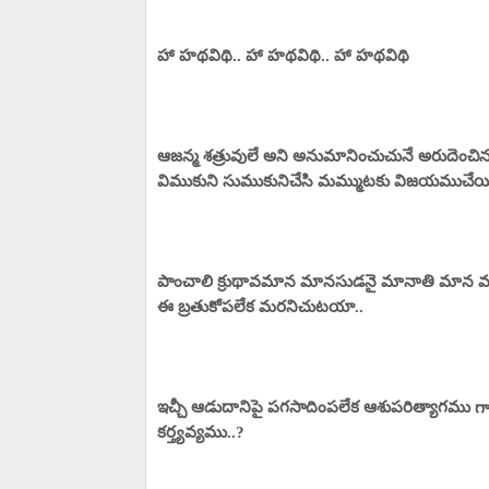
హా హథవిథి.. హా హథవిథి.. హా హథవిథి
ఆజన్మ శత్రువులే అని అనుమానించుచునే అరుదెం
విముకుని సుముకునిచేసి మమ్ముటకు విజయముచేయించ
పాంచాలి క్రుథావమాన మానసుడనై మానాతి మాన వ
ఈ బ్రతుకోపలేక మరనిచుటయా..
ఇచ్చీ ఆడుదానిపై పగసాదింపలేక ఆశుపరిత్యాగము గా
కర్త్యవ్యము..?