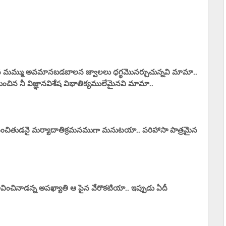
చిన మమ్ము అవమానబడబాలన జ్వాలలు ధగ్థమొనర్చుచున్నవి మామా..
ిన నీ విజ్ఞానవిశేష విభాతిక్యములేమైనవి మామా..
ంచితుడనై మర్యాదాతిక్రమనముగా మనుటయా.. పరిహాసా పాత్రమైన
వించినాడన్న అపఖ్యాతి ఆ పైన వేరొకటియా.. ఇప్పుడు ఏదీ