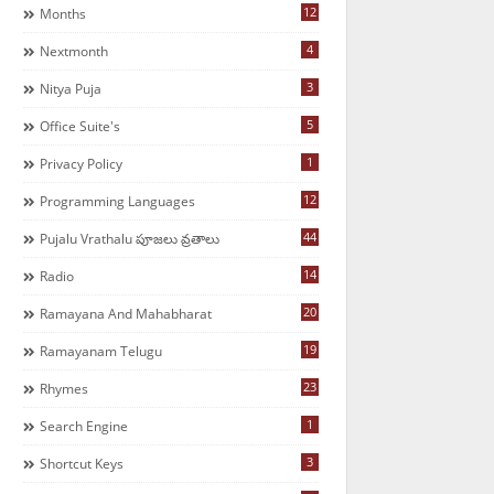
12
Months
4
Nextmonth
3
Nitya Puja
5
Office Suite's
1
Privacy Policy
12
Programming Languages
44
Pujalu Vrathalu పూజలు వ్రతాలు
14
Radio
20
Ramayana And Mahabharat
19
Ramayanam Telugu
23
Rhymes
1
Search Engine
3
Shortcut Keys